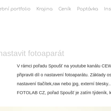
ební portfolio
Krajina
Ceník
Poptávka
In
nastavit fotoaparát
V rámci pořadu Spoušť na youtube kanálu C
připravili díl o nastavení fotoaparátu. Základy o
nastavení tlačítek,raw nebo jpg, externí blesky
FOTOLAB CZ, pořad Spoušť je zatím týdeník