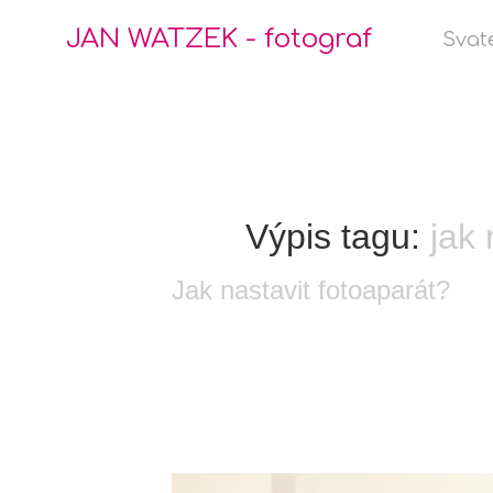
JAN WATZEK - fotograf
Svat
Výpis tagu:
jak 
Jak nastavit fotoaparát?