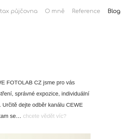
stax půjčovna
O mně
Reference
Blog
EWE FOTOLAB CZ jsme pro vás
stření, správné expozice, individuální
... Určitě dejte odběr kanálu CEWE
, kam se…
chcete vědět víc?