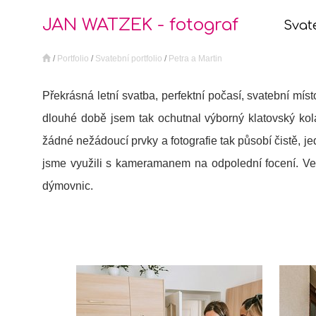
JAN WATZEK - fotograf
Svat
/
Portfolio
/
Svatební portfolio
/
Petra a Martin
Překrásná letní svatba, perfektní počasí, svatební míst
dlouhé době jsem tak ochutnal výborný klatovský kolá
žádné nežádoucí prvky a fotografie tak působí čistě, j
jsme využili s kameramanem na odpolední focení. Več
dýmovnic.