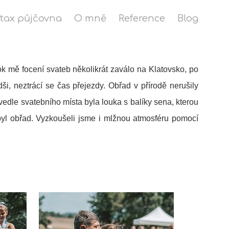
stax půjčovna
O mně
Reference
Blog
 rok mě focení svateb několikrát zaválo na Klatovsko, po
i, neztrácí se čas přejezdy. Obřad v přírodě nerušily
vedle svatebního místa byla louka s balíky sena, kterou
byl obřad. Vyzkoušeli jsme i mlžnou atmosféru pomocí