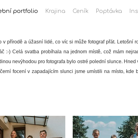
ební portfolio
Krajina
Ceník
Poptávka
In
o v přírodě a úžasní lidé, co víc si může fotograf přát. Letošní
č :-) Celá svatba probíhala na jednom místě, což mám nejradš
edinou nevýhodou pro fotografa bylo ostré polední slunce. Hned 
erní focení v zapadajícím slunci jsme umístili na místo, kde 