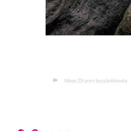
Nikon Z9 první bezzávěrkovka