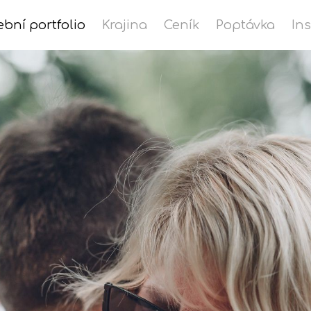
ební portfolio
Krajina
Ceník
Poptávka
In