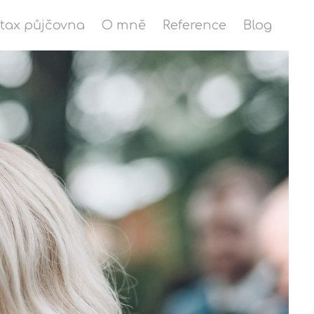
stax půjčovna
O mně
Reference
Blog