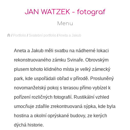
JAN WATZEK - fotograf
Menu
/
Portfolio
/
Svatební portfolio
/
Aneta a Jakub
Aneta a Jakub měli svatbu na nádherné lokaci
rekonstruovaného zámku Svinaře. Obrovským
plusem tohoto klidného místa je velký zámecký
park, kde uspořádali obřad v přírodě. Prosluněný
novomanželský pokoj s terasou přímo vybízel k
pořízení rozličných fotografií. Rustikální vzhled
umocňuje zdařile zrekontruovaná sýpka, kde byla
hostina a okolní oprýskané budovy, ze kerých
dýchá historie.